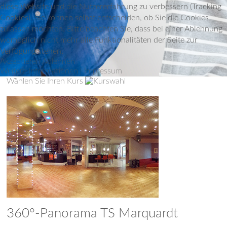
diese Website und die Nutzererfahrung zu verbessern (Tracking
Cookies). Sie können selbst entscheiden, ob Sie die Cookies
zulassen möchten. Bitte beachten Sie, dass bei einer Ablehnung
womöglich nicht mehr alle Funktionalitäten der Seite zur
Verfügung stehen.
Akzeptieren
Ablehnen
Weitere Informationen
|
Impressum
Wählen Sie Ihren Kurs
360°-Panorama TS Marquardt