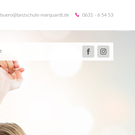
buero@tanzschule-marquardt.de
0631 - 6 54 53
t