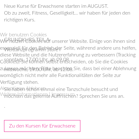
Neue Kurse für Erwachsene starten im AUGUST.
Ob zu zweit, Fitness, Geselligkeit... wir haben für jeden den
richtigen Kurs.
Wir benutzen Cookies
GRUNDKURS TEIL A
Wir nutzen Cookies auf unserer Website. Einige von ihnen sind
essenziell für den Betrieb der Seite, während andere uns helfen,
Welttanzprogramm Stufe I
diese Website und die Nutzererfahrung zu verbessern (Tracking
sonntags, 17.00 Uhr, ab 09.08.
Cookies). Sie können selbst entscheiden, ob Sie die Cookies
zulassen möchten. Bitte beachten Sie, dass bei einer Ablehnung
mittwochs, 19.00 Uhr, ab 12.08.
womöglich nicht mehr alle Funktionalitäten der Seite zur
Verfügung stehen.
Akzeptieren
Ablehnen
Sie haben schon einmal eine Tanzschule besucht und
Weitere Informationen
|
Impressum
möchten das gelernte Auffrischen? Sprechen Sie uns an.
.
Zu den Kursen für Erwachsene