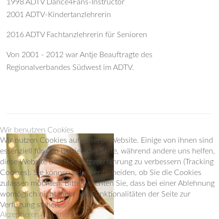
1998 ADTV Dance4Fans-Instructor
2001 ADTV-Kindertanzlehrerin
2016 ADTV Fachtanzlehrerin für Senioren
Von 2001 - 2012 war Antje Beauftragte des
Regionalverbandes Südwest im ADTV.
Wir benutzen Cookies
Wir nutzen Cookies auf unserer Website. Einige von ihnen sind
essenziell für den Betrieb der Seite, während andere uns helfen,
diese Website und die Nutzererfahrung zu verbessern (Tracking
Cookies). Sie können selbst entscheiden, ob Sie die Cookies
zulassen möchten. Bitte beachten Sie, dass bei einer Ablehnung
womöglich nicht mehr alle Funktionalitäten der Seite zur
Verfügung stehen.
Akzeptieren
Ablehnen